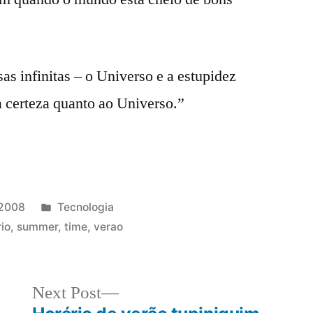
as infinitas – o Universo e a estupidez
 certeza quanto ao Universo.”
Posted
 2008
Tecnologia
in
rio
,
summer
,
time
,
verao
Next
Next Post