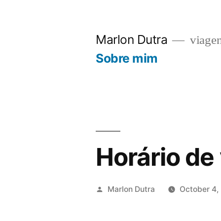
Skip
to
Marlon Dutra
viagen
content
Sobre mim
Horário de
Posted
Marlon Dutra
October 4,
by