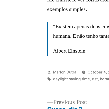
exemplos simples.
“Existem apenas duas cois
humana. E não tenho tanta
Albert Einstein
Posted
Marlon Dutra
October 4,
by
Tags:
daylight saving time
,
dst
,
hora
Previous
Previous Post