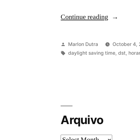
“Horário
Continue reading
de
verão
Posted
Marlon Dutra
October 4,
tupiniquim
by
Tags:
daylight saving time
,
dst
,
hora
Arquivo
Arquivo