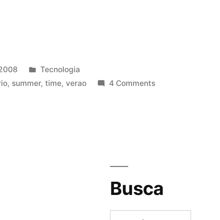
Posted
 2008
Tecnologia
”
in
rio
,
summer
,
time
,
verao
4 Comments
Busca
Search