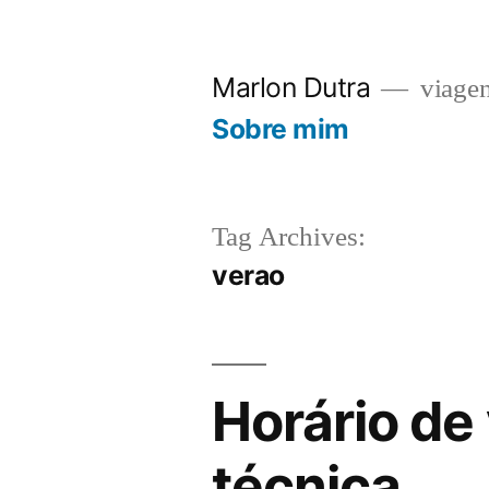
Skip
to
Marlon Dutra
viagen
content
Sobre mim
Tag Archives:
verao
Horário de
técnica