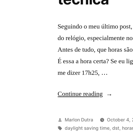
Seguindo o meu último post,
do relógio, especialmente n
Antes de tudo, que horas sã
É essa a hora certa? Se eu li
me dizer 17h25, …
“Horário
Continue reading
de
verão
Posted
Marlon Dutra
October 4,
tupiniquim,
by
Tags:
daylight saving time
,
dst
,
hora