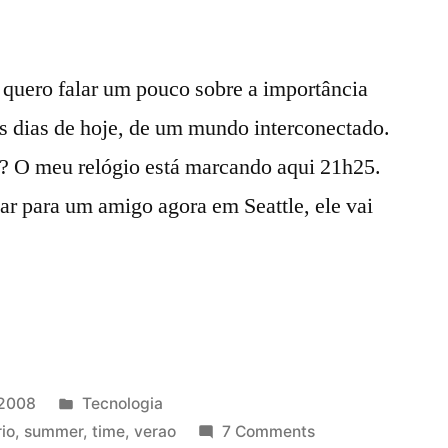
 quero falar um pouco sobre a importância
os dias de hoje, de um mundo interconectado.
o? O meu relógio está marcando aqui 21h25.
gar para um amigo agora em Seattle, ele vai
Posted
 2008
Tecnologia
in
rio
,
summer
,
time
,
verao
7 Comments